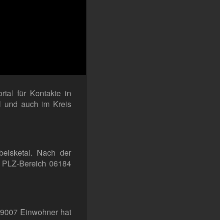
tal für Kontakte in
l und auch im Kreis
belsketal. Nach der
m PLZ-Bereich 06184
. 9007 Einwohner hat