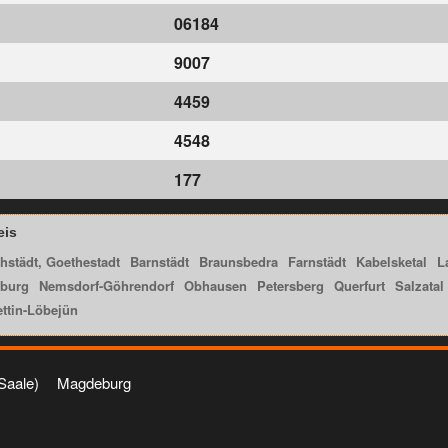
06184
9007
4459
4548
177
eis
hstädt, Goethestadt
Barnstädt
Braunsbedra
Farnstädt
Kabelsketal
L
burg
Nemsdorf-Göhrendorf
Obhausen
Petersberg
Querfurt
Salzatal
ttin-Löbejün
(Saale)
Magdeburg