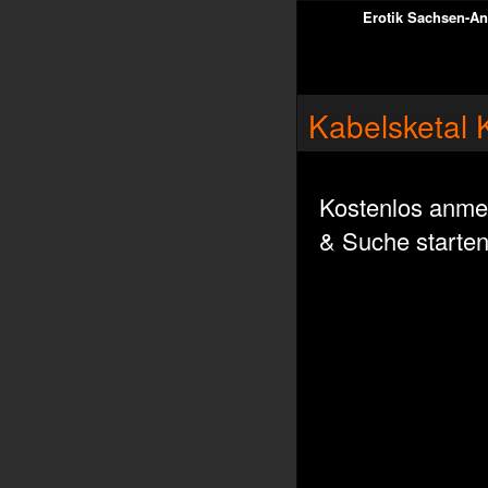
Erotik Sachsen-An
Kabelsketal 
Kostenlos anme
& Suche starte