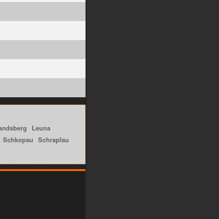
andsberg
Leuna
Schkopau
Schraplau